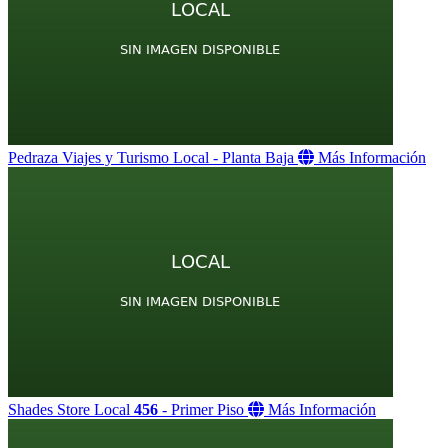
Pedraza Viajes y Turismo
Local
- Planta Baja
Más Información
Shades Store
Local
456
- Primer Piso
Más Información