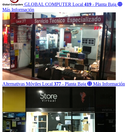
GLOBAL COMPUTER
Local
419
- Planta Baja
Más Información
Alternativas Móviles
Local
377
- Planta Baja
Más Información