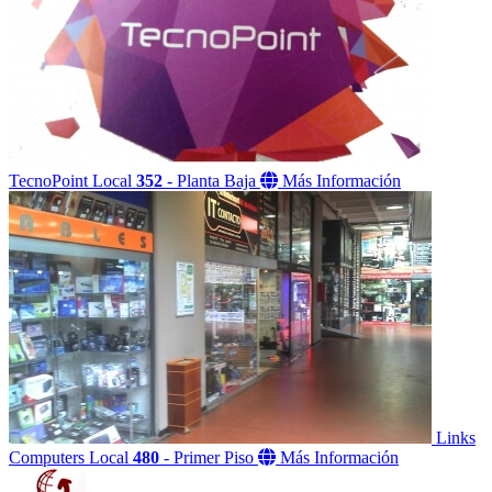
TecnoPoint
Local
352
- Planta Baja
Más Información
Links
Computers
Local
480
- Primer Piso
Más Información