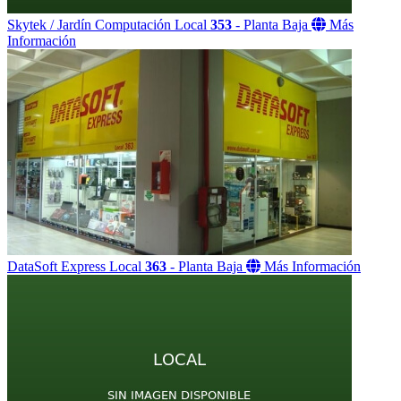
Skytek / Jardín Computación
Local
353
- Planta Baja
Más
Información
DataSoft Express
Local
363
- Planta Baja
Más Información