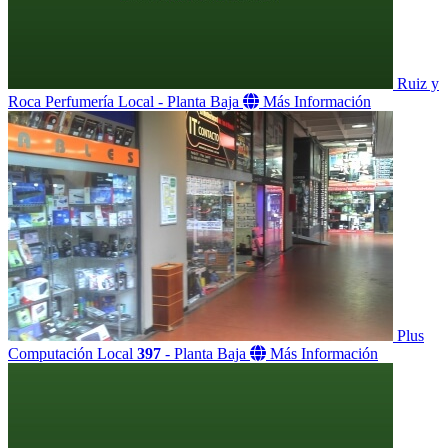
Ruiz y
Roca Perfumería
Local
- Planta Baja
Más Información
Plus
Computación
Local
397
- Planta Baja
Más Información