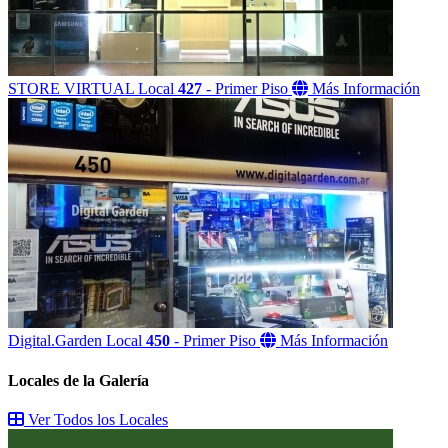
STORE VIRTUAL
Local
427
- Primer Piso
Más Información
Digital.Garden
Local
450
- Primer Piso
Más Información
Locales
de la Galería
Ver Todos los Locales