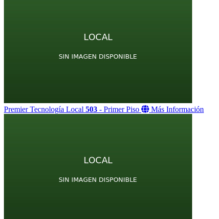
Premier Tecnología
Local
503
- Primer Piso
Más Información