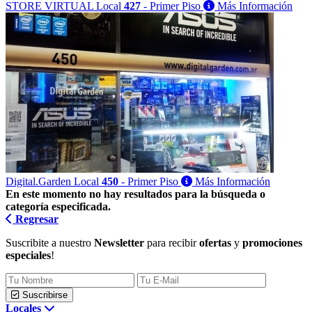
STORE VIRTUAL
Local
427
- Primer Piso
Más Información
Digital.Garden
Local
450
- Primer Piso
Más Información
En este momento no hay resultados para la búsqueda o
categoría especificada.
Regresar
Suscribite a nuestro
Newsletter
para recibir
ofertas
y
promociones
especiales
!
Suscribirse
Locales