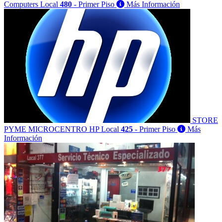
Computers
Local
480
- Primer Piso
Más Información
STORE
PYME MICROCENTRO HP
Local
425
- Primer Piso
Más
Información