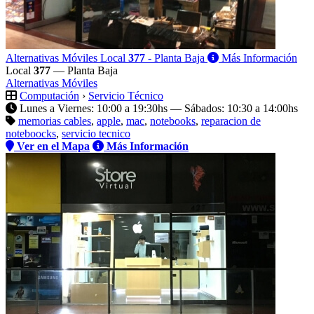
Alternativas Móviles
Local
377
- Planta Baja
Más Información
Local
377
— Planta Baja
Alternativas Móviles
Computación
›
Servicio Técnico
Lunes a Viernes: 10:00 a 19:30hs — Sábados: 10:30 a 14:00hs
memorias cables
,
apple
,
mac
,
notebooks
,
reparacion de
noteboocks
,
servicio tecnico
Ver en el Mapa
Más Información