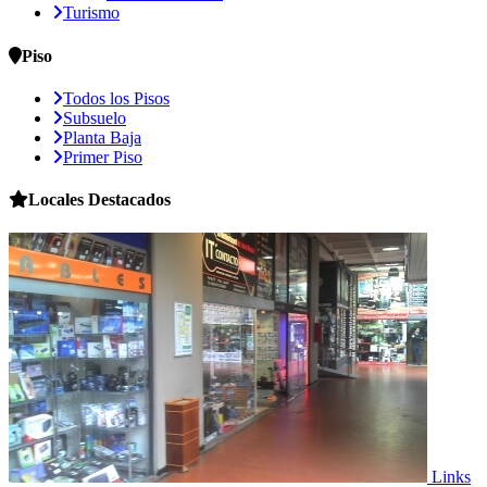
Turismo
Piso
Todos los Pisos
Subsuelo
Planta Baja
Primer Piso
Locales
Destacados
Links