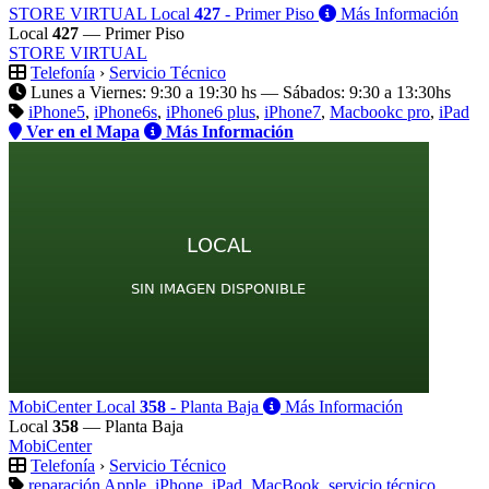
STORE VIRTUAL
Local
427
- Primer Piso
Más Información
Local
427
— Primer Piso
STORE VIRTUAL
Telefonía
›
Servicio Técnico
Lunes a Viernes: 9:30 a 19:30 hs — Sábados: 9:30 a 13:30hs
iPhone5
,
iPhone6s
,
iPhone6 plus
,
iPhone7
,
Macbookc pro
,
iPad
Ver en el Mapa
Más Información
MobiCenter
Local
358
- Planta Baja
Más Información
Local
358
— Planta Baja
MobiCenter
Telefonía
›
Servicio Técnico
reparación Apple
,
iPhone
,
iPad
,
MacBook
,
servicio técnico
,