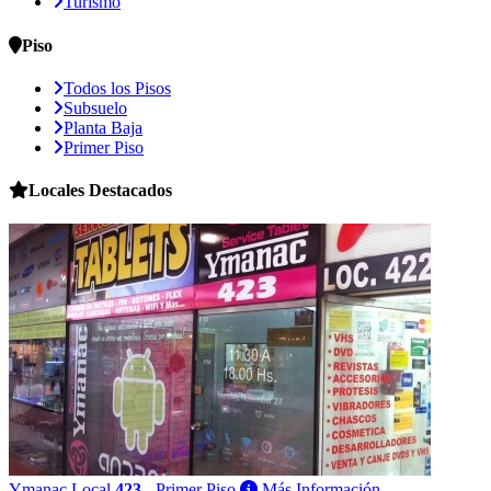
Turismo
Piso
Todos los Pisos
Subsuelo
Planta Baja
Primer Piso
Locales
Destacados
Ymanac
Local
423
- Primer Piso
Más Información