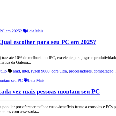
Leia Mais
Qual escolher para seu PC em 2025?
az até 16% de melhoria no IPC, excelente para jogos e produtividade.
ática da Galería...
tillo
amd
,
intel
,
ryzen 9000
,
core ultra
,
processadores
,
comparação
,
Leia Mais
cada vez mais pessoas montam seu PC
opular por oferecer melhor custo-benefício frente a consoles e PCs p
ntes com assessoria...