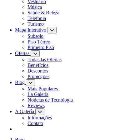
Vestuário
Música
Saúde & Beleza
Telefonia
Turismo
Mapa Interativo
Subsolo
Piso Térreo
Primeiro Piso
Ofertas
Todas las Ofertas
Benefícios
Descontos
Promoções
Blog
Mais Populares
La Galería
Noticias de Tecnología
Reviews
A Galería
Informações
Contato
Blog