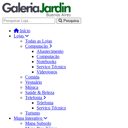
Galería Jardín - Centro de Tec
Pesquisa
Início
Lojas
Todas as Lojas
Computação
Abastecimento
Computação
Notebooks
Serviço Técnico
Videojogos
Comida
Vestuário
Música
Saúde & Beleza
Telefonia
Telefonia
Serviço Técnico
Turismo
Mapa Interativo
Mapa Subsolo