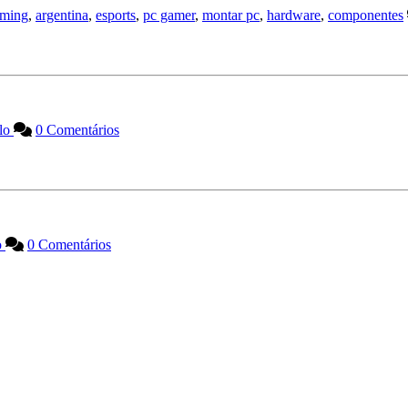
ming
,
argentina
,
esports
,
pc gamer
,
montar pc
,
hardware
,
componentes
llo
0 Comentários
o
0 Comentários