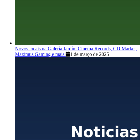
Novos locais na Galería Jardín: Cinema Records, CD Market,
Maximus Gaming e mais
1 de março de 2025