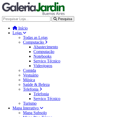
Galería Jardín - Centro de Tec
Pesquisa
Início
Lojas
Todas as Lojas
Computação
Abastecimento
Computação
Notebooks
Serviço Técnico
Videojogos
Comida
Vestuário
Música
Saúde & Beleza
Telefonia
Telefonia
Serviço Técnico
Turismo
Mapa Interativo
Mapa Subsolo