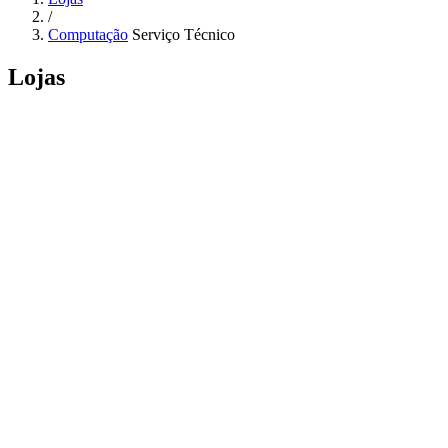
/
Computação
Serviço Técnico
Lojas