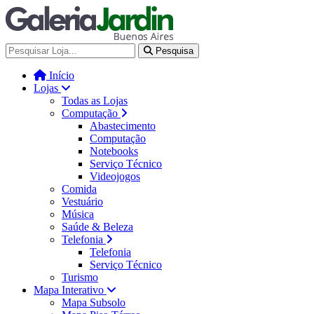
Galería Jardín - Centro de Tec
Pesquisa
Início
Lojas
Todas as Lojas
Computação
Abastecimento
Computação
Notebooks
Serviço Técnico
Videojogos
Comida
Vestuário
Música
Saúde & Beleza
Telefonia
Telefonia
Serviço Técnico
Turismo
Mapa Interativo
Mapa Subsolo