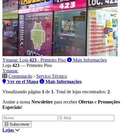
Ymanac
Loja
423
- Primeiro Piso
Mais Informações
Loja
423
— Primeiro Piso
Ymanac
Computação
›
Serviço Técnico
Ver en el Mapa
Mais Informações
Visualizando página
1
de
1
. Total de lojas encontrados:
2
.
Assine a nossa
Newsletter
para receber
Ofertas
e
Promoções
Especiais
!
Subscrever
Lojas