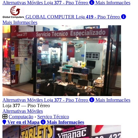
Alternativas Móviles
Loja
377
- Piso Térreo
Mais Informações
GLOBAL COMPUTER
Loja
419
- Piso Térreo
Mais Informações
Alternativas Móviles
Loja
377
- Piso Térreo
Mais Informações
Loja
377
— Piso Térreo
Alternativas Móviles
Computação
›
Serviço Técnico
Ver en el Mapa
Mais Informações