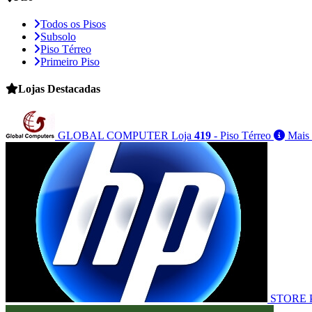
Todos os Pisos
Subsolo
Piso Térreo
Primeiro Piso
Lojas
Destacadas
GLOBAL COMPUTER
Loja
419
- Piso Térreo
Mais 
STORE 