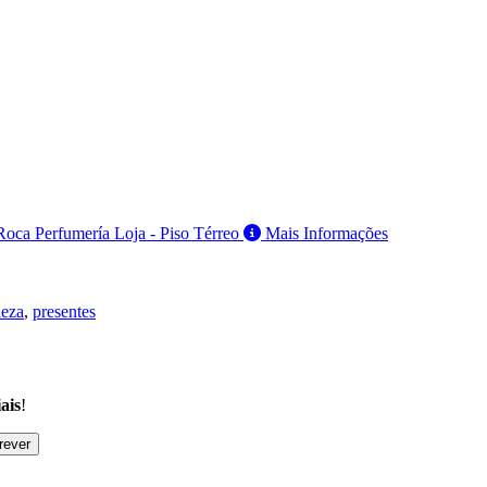
Roca Perfumería
Loja
- Piso Térreo
Mais Informações
leza
,
presentes
ais
!
ever