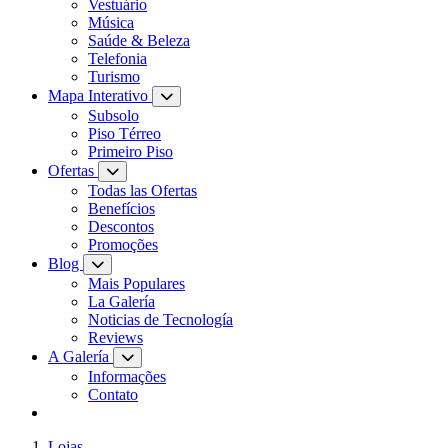
Vestuário
Música
Saúde & Beleza
Telefonia
Turismo
Mapa Interativo
Subsolo
Piso Térreo
Primeiro Piso
Ofertas
Todas las Ofertas
Benefícios
Descontos
Promoções
Blog
Mais Populares
La Galería
Noticias de Tecnología
Reviews
A Galería
Informações
Contato
Lojas