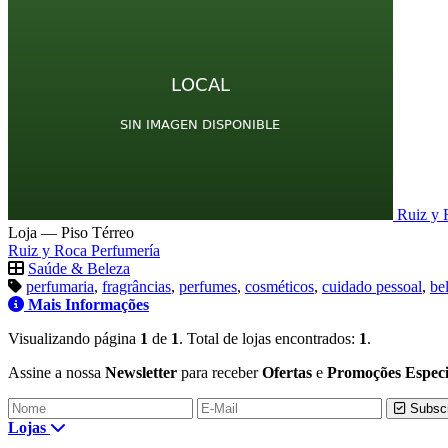
Ruiz y 
Loja
— Piso Térreo
Ruiz y Roca Perfumería
Saúde & Beleza
perfumaria
,
fragrâncias
,
perfumes
,
cosméticos
,
cuidado pessoal
,
be
Mais Informações
Visualizando página
1
de
1
. Total de lojas encontrados:
1
.
Assine a nossa
Newsletter
para receber
Ofertas
e
Promoções Especi
Subscr
Lojas