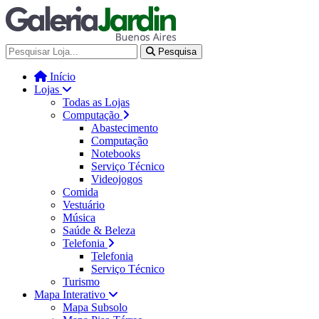
Galería Jardín - Centro de Tec
Pesquisa
Início
Lojas
Todas as Lojas
Computação
Abastecimento
Computação
Notebooks
Serviço Técnico
Videojogos
Comida
Vestuário
Música
Saúde & Beleza
Telefonia
Telefonia
Serviço Técnico
Turismo
Mapa Interativo
Mapa Subsolo