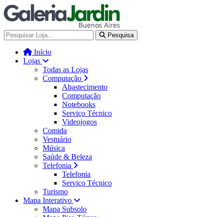
Galería Jardín - Centro de Tec
Pesquisa
Início
Lojas
Todas as Lojas
Computação
Abastecimento
Computação
Notebooks
Serviço Técnico
Videojogos
Comida
Vestuário
Música
Saúde & Beleza
Telefonia
Telefonia
Serviço Técnico
Turismo
Mapa Interativo
Mapa Subsolo