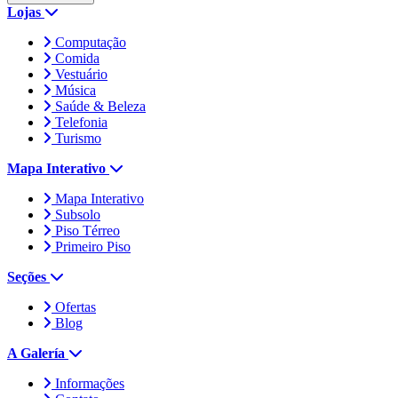
Lojas
Computação
Comida
Vestuário
Música
Saúde & Beleza
Telefonia
Turismo
Mapa Interativo
Mapa Interativo
Subsolo
Piso Térreo
Primeiro Piso
Seções
Ofertas
Blog
A Galería
Informações