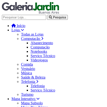
Galería Jardín - Centro de Tec
Pesquisa
Início
Lojas
Todas as Lojas
Computação
Abastecimento
Computação
Notebooks
Serviço Técnico
Videojogos
Comida
Vestuário
Música
Saúde & Beleza
Telefonia
Telefonia
Serviço Técnico
Turismo
Mapa Interativo
Mapa Subsolo