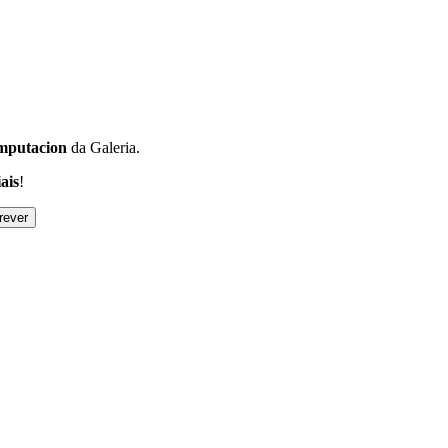
putacion
da Galeria.
ais
!
ever