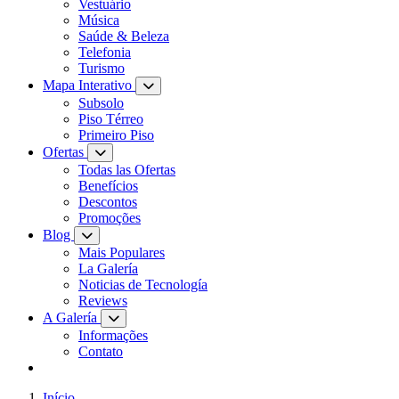
Vestuário
Música
Saúde & Beleza
Telefonia
Turismo
Mapa Interativo
Subsolo
Piso Térreo
Primeiro Piso
Ofertas
Todas las Ofertas
Benefícios
Descontos
Promoções
Blog
Mais Populares
La Galería
Noticias de Tecnología
Reviews
A Galería
Informações
Contato
Início