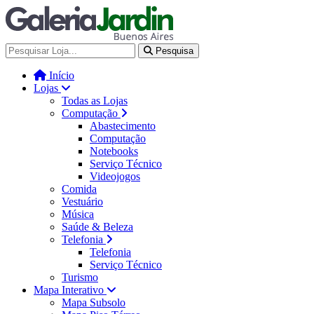
Galería Jardín - Centro de Tec
Pesquisa
Início
Lojas
Todas as Lojas
Computação
Abastecimento
Computação
Notebooks
Serviço Técnico
Videojogos
Comida
Vestuário
Música
Saúde & Beleza
Telefonia
Telefonia
Serviço Técnico
Turismo
Mapa Interativo
Mapa Subsolo